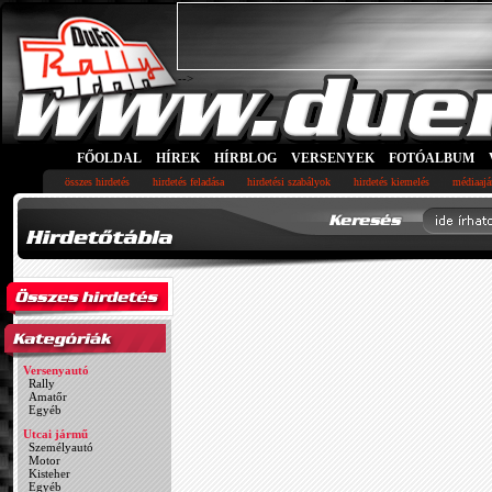
-->
FŐOLDAL
HÍREK
HÍRBLOG
VERSENYEK
FOTÓALBUM
összes hirdetés
hirdetés feladása
hirdetési szabályok
hirdetés kiemelés
médiaajá
Versenyautó
Rally
Amatőr
Egyéb
Utcai jármű
Személyautó
Motor
Kisteher
Egyéb