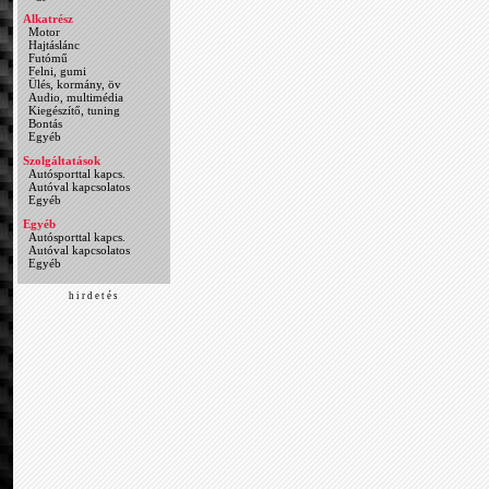
Alkatrész
Motor
Hajtáslánc
Futómű
Felni, gumi
Ülés, kormány, öv
Audio, multimédia
Kiegészítő, tuning
Bontás
Egyéb
Szolgáltatások
Autósporttal kapcs.
Autóval kapcsolatos
Egyéb
Egyéb
Autósporttal kapcs.
Autóval kapcsolatos
Egyéb
h i r d e t é s