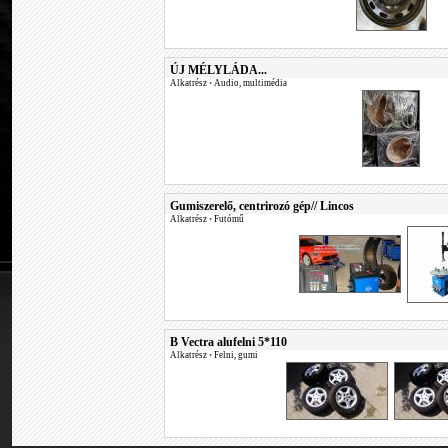
ÚJ MÉLYLÁDA...
Alkatrész
•
Audio, multimédia
Gumiszerelő, centrirozó gép// Lincos
Alkatrész
•
Futómű
B Vectra alufelni 5*110
Alkatrész
•
Felni, gumi