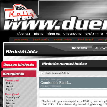
-->
FŐOLDAL
HÍREK
HÍRBLOG
VERSENYEK
FOTÓALBUM
összes hirdetés
hirdetés feladása
hirdetési szabályok
hirdetés kiemelés
médiaajá
Eladó Peugeot 208 R2!
<
Alkatrész / Felni, gumi
Versenyautó
Gumisokkk Eladó...
Rally
Amatőr
Pest megye / Budapest
Egyéb
Utcai jármű
Személyautó
Motor
Eladóval vált gumiszerelogép/lincos U201 /, centrirozogé
Kisteher
FlexLift30/... 1 éve vásárolt alig hasznalt. Egyben vagy kü
Egyéb