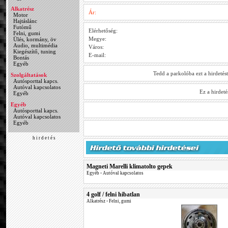
Alkatrész
Ár:
Motor
Hajtáslánc
Futómű
Elérhetőség:
Felni, gumi
Megye:
Ülés, kormány, öv
Audio, multimédia
Város:
Kiegészítő, tuning
E-mail:
Bontás
Egyéb
Tedd a parkolóba ezt a hirdetés
Szolgáltatások
Autósporttal kapcs.
Autóval kapcsolatos
Ez a hirdet
Egyéb
Egyéb
Autósporttal kapcs.
Autóval kapcsolatos
Egyéb
h i r d e t é s
Magneti Marelli klimatolto gepek
Egyéb
•
Autóval kapcsolatos
4 golf / felni hibatlan
Alkatrész
•
Felni, gumi