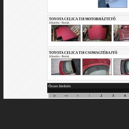
TOYOTA CELICA T18 MOTORHÁZTETŐ
Alkatrész
•
Bontás
TOYOTA CELICA T18 CSOMAGTÉRAJTÓ
Alkatrész
•
Bontás
Összes hirdetés
|<
<<
<
1
2
3
4