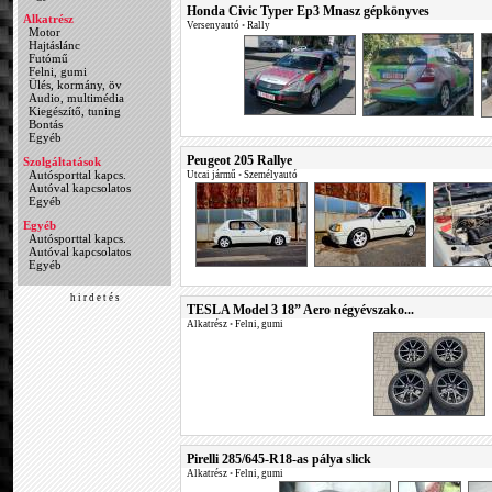
Honda Civic Typer Ep3 Mnasz gépkönyves
Alkatrész
Versenyautó
•
Rally
Motor
Hajtáslánc
Futómű
Felni, gumi
Ülés, kormány, öv
Audio, multimédia
Kiegészítő, tuning
Bontás
Egyéb
Peugeot 205 Rallye
Szolgáltatások
Autósporttal kapcs.
Utcai jármű
•
Személyautó
Autóval kapcsolatos
Egyéb
Egyéb
Autósporttal kapcs.
Autóval kapcsolatos
Egyéb
h i r d e t é s
TESLA Model 3 18” Aero négyévszako...
Alkatrész
•
Felni, gumi
Pirelli 285/645-R18-as pálya slick
Alkatrész
•
Felni, gumi