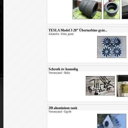
TESLA Model 3 20” Überturbine gyár...
Alkatrész
•
Felni, gumi
Schroth öv homológ
Versenyautó
•
Rally
20l alumínium tank
Versenyautó
•
Egyéb