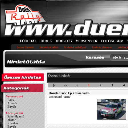
-->
FŐOLDAL
HÍREK
HÍRBLOG
VERSENYEK
FOTÓALBUM
összes hirdetés
hirdetés feladása
hirdetési szabályok
hirdetés kiemelés
médiaajá
Összes hirdetés
|<
<<
<
1
2
3
4
Honda Civic Ep3 tolós váltó
Versenyautó
Versenyautó
•
Rally
Rally
Amatőr
Egyéb
Utcai jármű
Személyautó
Motor
Kisteher
Egyéb